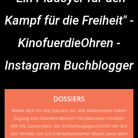
Kampf für die Freiheit" -
KinofuerdieOhren -
Instagram Buchblogger
DOSSIERS
Melde dich für die Dossiers an. Alle Abonnenten haben
Zugang zum Dossiers-Bereich mit exklusiven Inhalten
wie XXL Leseproben, der Entstehungsgeschichte von Ära
des Verrats, von S.D.Foik komponierter Musik sowie dem