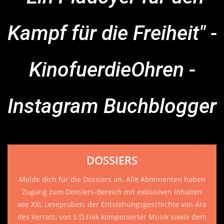
Kampf für die Freiheit" -
KinofuerdieOhren -
Instagram Buchblogger
DOSSIERS
Melde dich für die Dossiers an. Alle Abonnenten haben
Zugang zum Dossiers-Bereich mit exklusiven Inhalten
wie XXL Leseproben, der Entstehungsgeschichte von Ära
des Verrats, von S.D.Foik komponierter Musik sowie dem