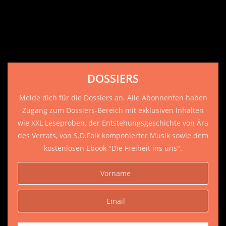
DOSSIERS
Melde dich für die Dossiers an. Alle Abonnenten haben
Zugang zum Dossiers-Bereich mit exklusiven Inhalten
wie XXL Leseproben, der Entstehungsgeschichte von Ära
des Verrats, von S.D.Foik komponierter Musik sowie dem
kostenlosen Ebook "Die Freiheit ins uns".