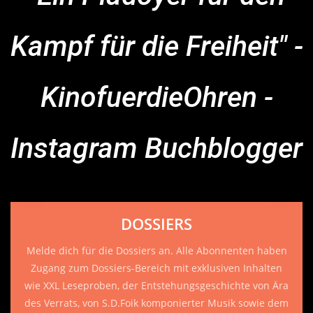
Kampf für die Freiheit" -
KinofuerdieOhren -
Instagram Buchblogger
DOSSIERS
Melde dich für die Dossiers an. Alle Abonnenten haben
Zugang zum Dossiers-Bereich mit exklusiven Inhalten
wie XXL Leseproben, der Entstehungsgeschichte von Ära
des Verrats, von S.D.Foik komponierter Musik sowie dem