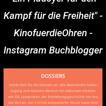
Kampf für die Freiheit" -
KinofuerdieOhren -
Instagram Buchblogger
DOSSIERS
Melde dich für die Dossiers an. Alle Abonnenten haben
Zugang zum Dossiers-Bereich mit exklusiven Inhalten
wie XXL Leseproben, der Entstehungsgeschichte von Ära
des Verrats, von S.D.Foik komponierter Musik sowie dem