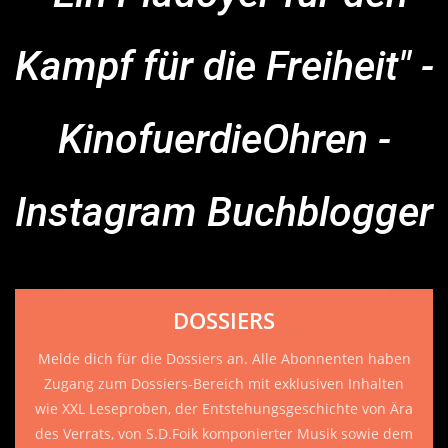
Kampf für die Freiheit" -
KinofuerdieOhren -
Instagram Buchblogger
DOSSIERS
Melde dich für die Dossiers an. Alle Abonnenten haben
Zugang zum Dossiers-Bereich mit exklusiven Inhalten
wie XXL Leseproben, der Entstehungsgeschichte von Ära
des Verrats, von S.D.Foik komponierter Musik sowie dem