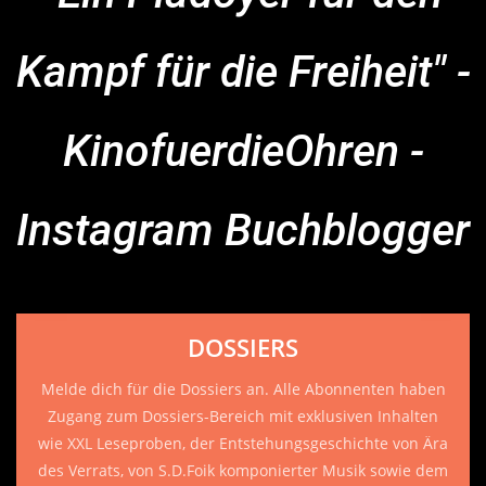
Kampf für die Freiheit" -
KinofuerdieOhren -
Instagram Buchblogger
DOSSIERS
Melde dich für die Dossiers an. Alle Abonnenten haben
Zugang zum Dossiers-Bereich mit exklusiven Inhalten
wie XXL Leseproben, der Entstehungsgeschichte von Ära
des Verrats, von S.D.Foik komponierter Musik sowie dem