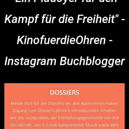
Kampf für die Freiheit" -
KinofuerdieOhren -
Instagram Buchblogger
DOSSIERS
Melde dich für die Dossiers an. Alle Abonnenten haben
Zugang zum Dossiers-Bereich mit exklusiven Inhalten
wie XXL Leseproben, der Entstehungsgeschichte von Ära
des Verrats, von S.D.Foik komponierter Musik sowie dem