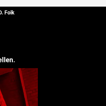
. Foik
llen.