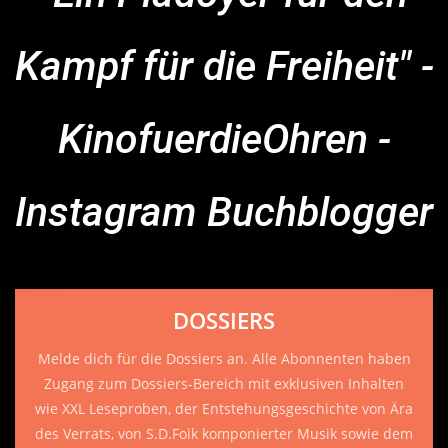
Kampf für die Freiheit" -
KinofuerdieOhren -
Instagram Buchblogger
DOSSIERS
Melde dich für die Dossiers an. Alle Abonnenten haben
Zugang zum Dossiers-Bereich mit exklusiven Inhalten
wie XXL Leseproben, der Entstehungsgeschichte von Ära
des Verrats, von S.D.Foik komponierter Musik sowie dem