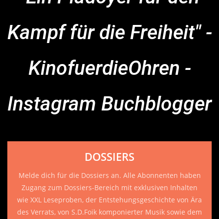
Kampf für die Freiheit" -
KinofuerdieOhren -
Instagram Buchblogger
DOSSIERS
Melde dich für die Dossiers an. Alle Abonnenten haben
Zugang zum Dossiers-Bereich mit exklusiven Inhalten
wie XXL Leseproben, der Entstehungsgeschichte von Ära
des Verrats, von S.D.Foik komponierter Musik sowie dem