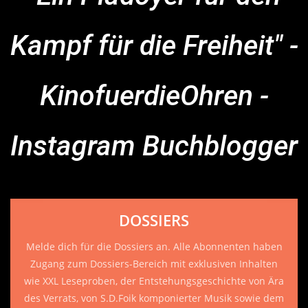
Kampf für die Freiheit" -
KinofuerdieOhren -
Instagram Buchblogger
DOSSIERS
Melde dich für die Dossiers an. Alle Abonnenten haben
Zugang zum Dossiers-Bereich mit exklusiven Inhalten
wie XXL Leseproben, der Entstehungsgeschichte von Ära
des Verrats, von S.D.Foik komponierter Musik sowie dem