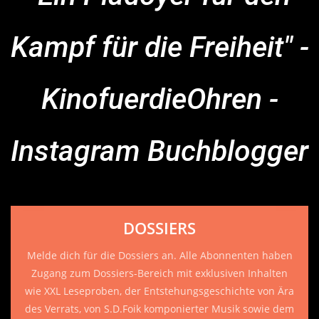
Kampf für die Freiheit" -
KinofuerdieOhren -
Instagram Buchblogger
DOSSIERS
Melde dich für die Dossiers an. Alle Abonnenten haben
Zugang zum Dossiers-Bereich mit exklusiven Inhalten
wie XXL Leseproben, der Entstehungsgeschichte von Ära
des Verrats, von S.D.Foik komponierter Musik sowie dem