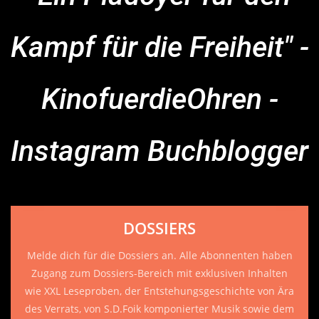
Kampf für die Freiheit" -
KinofuerdieOhren -
Instagram Buchblogger
DOSSIERS
Melde dich für die Dossiers an. Alle Abonnenten haben
Zugang zum Dossiers-Bereich mit exklusiven Inhalten
wie XXL Leseproben, der Entstehungsgeschichte von Ära
des Verrats, von S.D.Foik komponierter Musik sowie dem