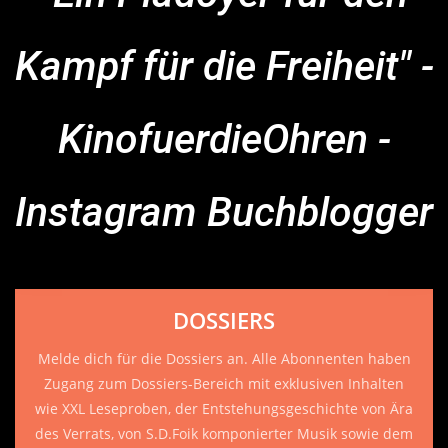
Kampf für die Freiheit" -
KinofuerdieOhren -
Instagram Buchblogger
DOSSIERS
Melde dich für die Dossiers an. Alle Abonnenten haben
Zugang zum Dossiers-Bereich mit exklusiven Inhalten
wie XXL Leseproben, der Entstehungsgeschichte von Ära
des Verrats, von S.D.Foik komponierter Musik sowie dem