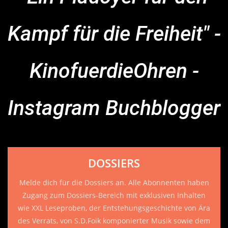
Kampf für die Freiheit" -
KinofuerdieOhren -
Instagram Buchblogger
DOSSIERS
Melde dich für die Dossiers an. Alle Abonnenten haben
Zugang zum Dossiers-Bereich mit exklusiven Inhalten
wie XXL Leseproben, der Entstehungsgeschichte von Ära
des Verrats, von S.D.Foik komponierter Musik sowie dem