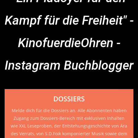
Kampf für die Freiheit" -
KinofuerdieOhren -
Instagram Buchblogger
DOSSIERS
Melde dich für die Dossiers an. Alle Abonnenten haben
Zugang zum Dossiers-Bereich mit exklusiven Inhalten
wie XXL Leseproben, der Entstehungsgeschichte von Ära
des Verrats, von S.D.Foik komponierter Musik sowie dem