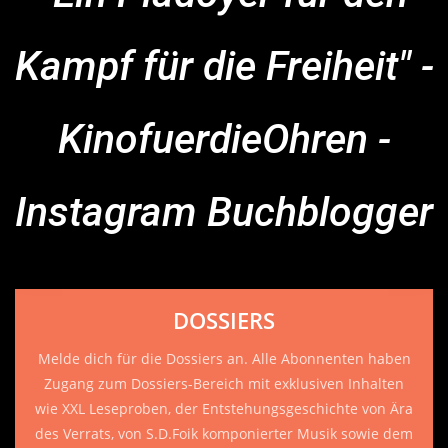
Kampf für die Freiheit" -
KinofuerdieOhren -
Instagram Buchblogger
DOSSIERS
Melde dich für die Dossiers an. Alle Abonnenten haben
Zugang zum Dossiers-Bereich mit exklusiven Inhalten
wie XXL Leseproben, der Entstehungsgeschichte von Ära
des Verrats, von S.D.Foik komponierter Musik sowie dem