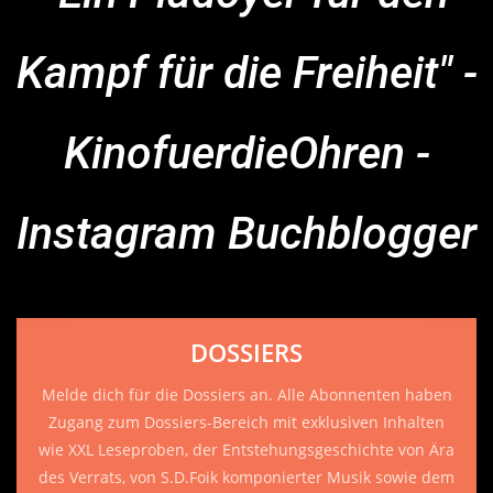
Kampf für die Freiheit" -
KinofuerdieOhren -
Instagram Buchblogger
DOSSIERS
Melde dich für die Dossiers an. Alle Abonnenten haben
Zugang zum Dossiers-Bereich mit exklusiven Inhalten
wie XXL Leseproben, der Entstehungsgeschichte von Ära
des Verrats, von S.D.Foik komponierter Musik sowie dem