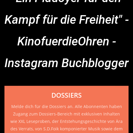
Kampf für die Freiheit" -
KinofuerdieOhren -
Instagram Buchblogger
DOSSIERS
Melde dich für die Dossiers an. Alle Abonnenten haben
Zugang zum Dossiers-Bereich mit exklusiven Inhalten
wie XXL Leseproben, der Entstehungsgeschichte von Ära
des Verrats, von S.D.Foik komponierter Musik sowie dem