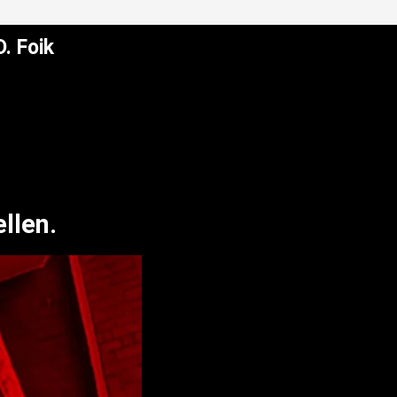
. Foik
llen.