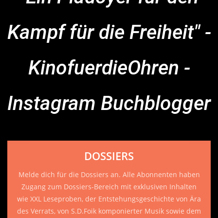
Kampf für die Freiheit" -
KinofuerdieOhren -
Instagram Buchblogger
DOSSIERS
Melde dich für die Dossiers an. Alle Abonnenten haben
Zugang zum Dossiers-Bereich mit exklusiven Inhalten
wie XXL Leseproben, der Entstehungsgeschichte von Ära
des Verrats, von S.D.Foik komponierter Musik sowie dem