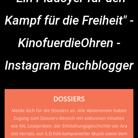
Kampf für die Freiheit" -
KinofuerdieOhren -
Instagram Buchblogger
DOSSIERS
Melde dich für die Dossiers an. Alle Abonnenten haben
Zugang zum Dossiers-Bereich mit exklusiven Inhalten
wie XXL Leseproben, der Entstehungsgeschichte von Ära
des Verrats, von S.D.Foik komponierter Musik sowie dem