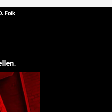
. Foik
llen.