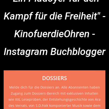
Kampf für die Freiheit" -
KinofuerdieOhren -
Instagram Buchblogger
DOSSIERS
Melde dich für die Dossiers an. Alle Abonnenten haben
Zugang zum Dossiers-Bereich mit exklusiven Inhalten
wie XXL Leseproben, der Entstehungsgeschichte von Ära
des Verrats, von S.D.Foik komponierter Musik sowie dem