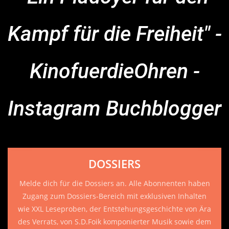
Kampf für die Freiheit" -
KinofuerdieOhren -
Instagram Buchblogger
DOSSIERS
Melde dich für die Dossiers an. Alle Abonnenten haben
Zugang zum Dossiers-Bereich mit exklusiven Inhalten
wie XXL Leseproben, der Entstehungsgeschichte von Ära
des Verrats, von S.D.Foik komponierter Musik sowie dem